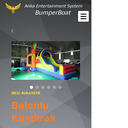
Anka Entertainment System
BumperBoat
SKU: Anka1018
Balonlu
Kaydırak